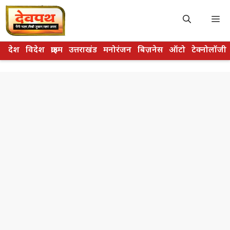
Skip
to
M
content
देश
विदेश
क्राइम
उत्तराखंड
मनोरंजन
बिज़नेस
ऑटो
टेक्नोलॉजी