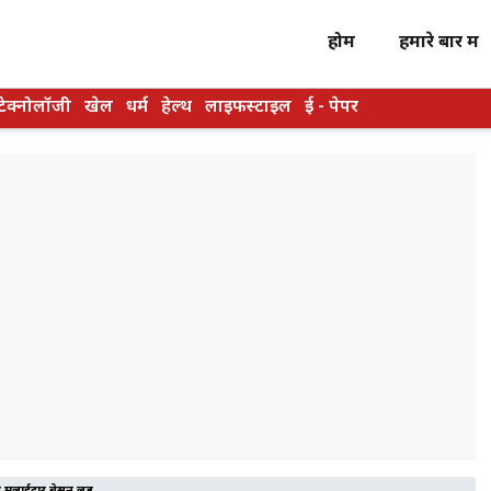
होम
हमारे बारें में
टेक्नोलॉजी
खेल
धर्म
हेल्थ
लाइफस्टाइल
ई - पेपर