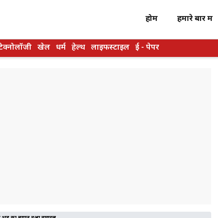
होम
हमारे बारें में
टेक्नोलॉजी
खेल
धर्म
हेल्थ
लाइफस्टाइल
ई - पेपर