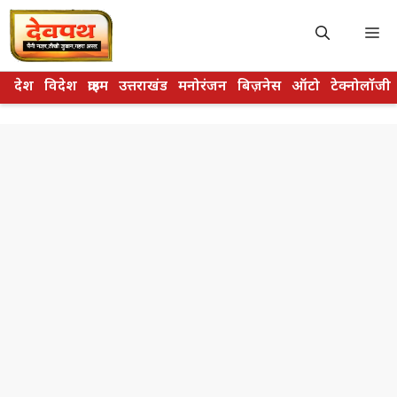
Skip
to
M
content
देश
विदेश
क्राइम
उत्तराखंड
मनोरंजन
बिज़नेस
ऑटो
टेक्नोलॉजी