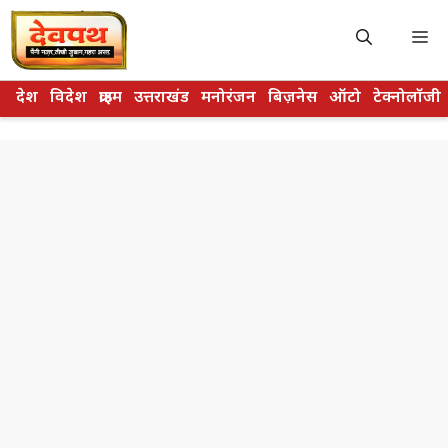
Skip
to
M
content
देश
विदेश
क्राइम
उत्तराखंड
मनोरंजन
बिज़नेस
ऑटो
टेक्नोलॉजी