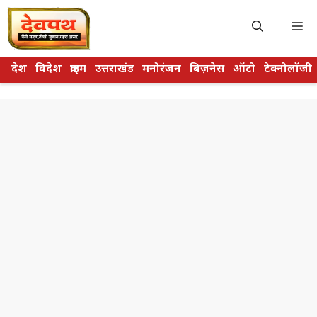
Skip
to
M
content
देश
विदेश
क्राइम
उत्तराखंड
मनोरंजन
बिज़नेस
ऑटो
टेक्नोलॉजी