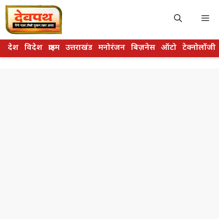
Skip
to
M
content
देश
विदेश
क्राइम
उत्तराखंड
मनोरंजन
बिज़नेस
ऑटो
टेक्नोलॉजी