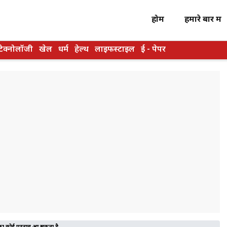
होम
हमारे बारें में
टेक्नोलॉजी
खेल
धर्म
हेल्थ
लाइफस्टाइल
ई - पेपर