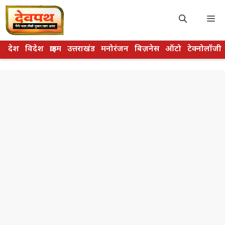
Skip
to
M
content
देश
विदेश
क्राइम
उत्तराखंड
मनोरंजन
बिज़नेस
ऑटो
टेक्नोलॉजी