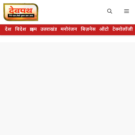
Skip
to
M
content
देश
विदेश
क्राइम
उत्तराखंड
मनोरंजन
बिज़नेस
ऑटो
टेक्नोलॉजी