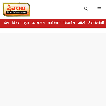
Skip
to
M
content
देश
विदेश
क्राइम
उत्तराखंड
मनोरंजन
बिज़नेस
ऑटो
टेक्नोलॉजी