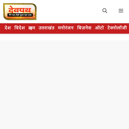
Skip
to
M
content
देश
विदेश
क्राइम
उत्तराखंड
मनोरंजन
बिज़नेस
ऑटो
टेक्नोलॉजी