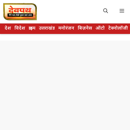
Skip
to
M
content
देश
विदेश
क्राइम
उत्तराखंड
मनोरंजन
बिज़नेस
ऑटो
टेक्नोलॉजी