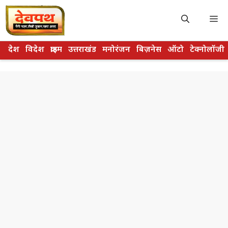
Skip
to
M
content
देश
विदेश
क्राइम
उत्तराखंड
मनोरंजन
बिज़नेस
ऑटो
टेक्नोलॉजी