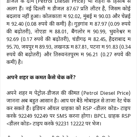
डीजल के दाम (Petrol Diesel Price) भी शहरों के हिसाब से
अलग हैं। नई दिल्ली में डीजल ₹87.67 प्रति लीटर है, जिसमें कोई
बदलाव नहीं हुआ। कोलकाता में ₹92.02, मुंबई में ₹90.03 और चेन्नई
में ₹92.40 (0.08 रुपये की कमी) है। गुड़गांव में ₹87.97 (0.09 रुपये
की बढ़ोतरी), नोएडा में ₹88.01, बैंगलोर में ₹90.99, भुवनेश्वर में
₹92.69 (0.17 रुपये की बढ़ोतरी), चंडीगढ़ में ₹82.45, हैदराबाद में
₹95.70, जयपुर में ₹89.93, लखनऊ में ₹87.81, पटना में ₹91.83 (0.34
रुपये की बढ़ोतरी) और तिरुवनंतपुरम में ₹96.21 (0.27 रुपये की
कमी) है।
अपने शहर की कीमत कैसे चेक करें?
अपने शहर में पेट्रोल-डीजल की कीमत (Petrol Diesel Price)
जानना अब बहुत आसान है। आप घर बैठे मोबाइल से ताजा रेट चेक
कर सकते हैं। इंडियन ऑयल ग्राहकों को RSP <डीलर कोड> टाइप
करके 92249 92249 पर SMS करना होगा। BPCL ग्राहक RSP
<डीलर कोड> टाइप करके 92231 12222 पर भेजें।