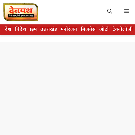
Skip
to
M
content
देश
विदेश
क्राइम
उत्तराखंड
मनोरंजन
बिज़नेस
ऑटो
टेक्नोलॉजी