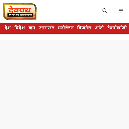
Skip
to
M
content
देश
विदेश
क्राइम
उत्तराखंड
मनोरंजन
बिज़नेस
ऑटो
टेक्नोलॉजी