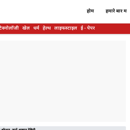
होम
हमारे बारें में
टेक्नोलॉजी
खेल
धर्म
हेल्थ
लाइफस्टाइल
ई - पेपर