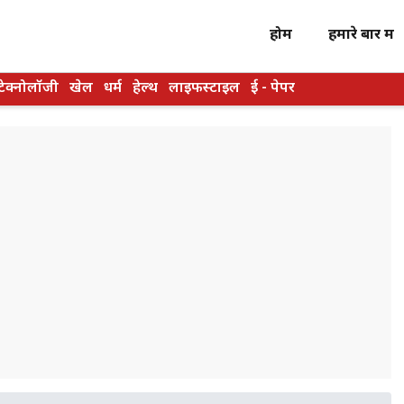
होम
हमारे बारें में
टेक्नोलॉजी
खेल
धर्म
हेल्थ
लाइफस्टाइल
ई - पेपर