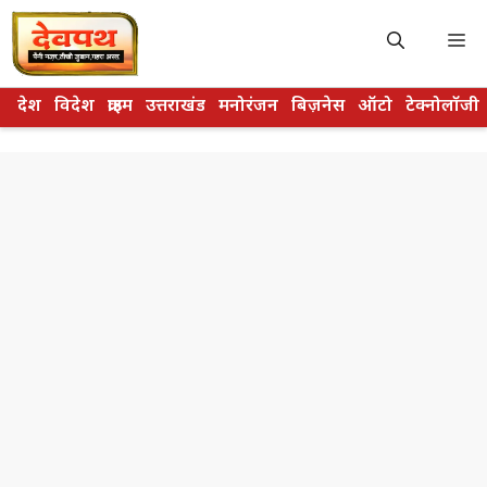
Skip
to
M
content
देश
विदेश
क्राइम
उत्तराखंड
मनोरंजन
बिज़नेस
ऑटो
टेक्नोलॉजी