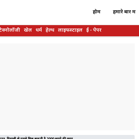
होम
हमारे बारें में
टेक्नोलॉजी
खेल
धर्म
हेल्थ
लाइफस्टाइल
ई - पेपर