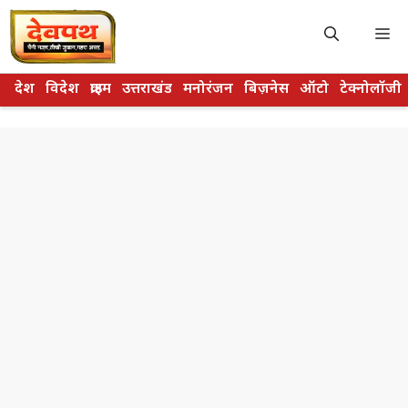
Skip
to
M
content
देश
विदेश
क्राइम
उत्तराखंड
मनोरंजन
बिज़नेस
ऑटो
टेक्नोलॉजी