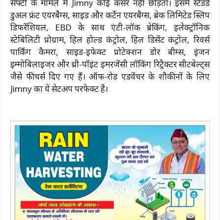
सेफ्टी के मामले में Jimny कोई कसर नहीं छोड़ता। इसमें स्टैंडर्ड
डुअल फ्रंट एयरबैग्स, साइड और कर्टेन एयरबैग्स, ब्रेक लिमिटेड स्लिप
डिफरेंशियल, EBD के साथ एंटी-लॉक ब्रेकिंग, इलेक्ट्रॉनिक
स्टेबिलिटी प्रोग्राम, हिल होल्ड कंट्रोल, हिल डिसेंट कंट्रोल, रिवर्स
पार्किंग कैमरा, साइड-इफेक्ट प्रोटेक्शन डोर बीम्स, इंजन
इम्मोबिलाइजर और थ्री-पॉइंट इमरजेंसी लॉकिंग रिट्रैक्टर सीटबेल्ट्स
जैसे फीचर्स दिए गए हैं। ऑफ-रोड एडवेंचर के शौकीनों के लिए
Jimny का ये सेटअप परफेक्ट है।