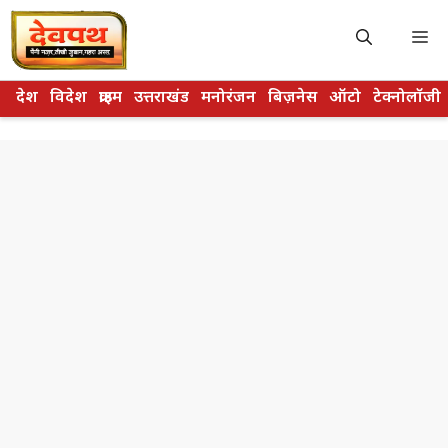
Skip
to
M
content
देश
विदेश
क्राइम
उत्तराखंड
मनोरंजन
बिज़नेस
ऑटो
टेक्नोलॉजी