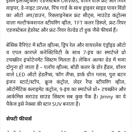
इसमें इलेक्ट्रिकली एडजस्टेबल ORVMs, वॉशर वाले फ्रंट और रियर
वाइपर, डे-नाइट IRVM, पिंच गार्ड के साथ ड्राइवर साइड पावर विंडो
का ऑटो अप/डाउन, रिक्लाइनेबल फ्रंट सीट्स, माउंटेड कंट्रोल्स
वाला मल्टीफंक्शनल स्टीयरिंग व्हील, TFT कलर डिस्प्ले, फ्रंट-रियर
एडजस्टेबल हेडरेस्ट और फ्रंट-रियर वेल्डेड टो हुक जैसे फीचर्स हैं।
बेसिक वैरिएंट में स्टील व्हील्स, ड्रिप रेल और वायरलेस एंड्रॉइड ऑटो
व एपल कारप्ले कनेक्टिविटी के साथ 7-इंच का स्मार्टप्ले प्रो
टचस्क्रीन इंफोटेनमेंट सिस्टम मिलता है। लेकिन अल्फा ग्रेड में मजा
दोगुना हो जाता है – एलॉय व्हील्स, बॉडी कलर के डोर हैंडल, वॉशर
वाले LED ऑटो हेडलैंप्स, फॉग लैंप्स, डार्क ग्रीन ग्लास, पुश बटन
इंजन स्टार्ट/स्टॉप, क्रूज कंट्रोल, लेदर रैप्ड स्टीयरिंग व्हील,
ऑटोमैटिक क्लाइमेट कंट्रोल, 9-इंच का स्मार्टप्ले प्रो+ टचस्क्रीन और
आर्कमिस सराउंड साउंड सिस्टम सब कुछ पैक है। Jimny का ये
पैकेज इसे नेक्सा की स्टार SUV बनाता है।
सेफ्टी फीचर्स