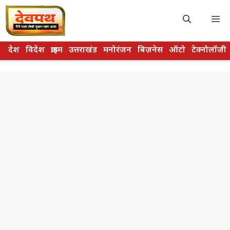
Skip
to
M
content
देश
विदेश
क्राइम
उत्तराखंड
मनोरंजन
बिज़नेस
ऑटो
टेक्नोलॉजी