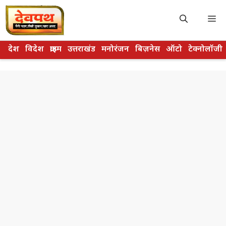
Skip
to
M
content
देश
विदेश
क्राइम
उत्तराखंड
मनोरंजन
बिज़नेस
ऑटो
टेक्नोलॉजी