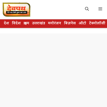
Skip
to
M
content
देश
विदेश
क्राइम
उत्तराखंड
मनोरंजन
बिज़नेस
ऑटो
टेक्नोलॉजी