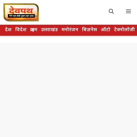
Skip
to
M
content
देश
विदेश
क्राइम
उत्तराखंड
मनोरंजन
बिज़नेस
ऑटो
टेक्नोलॉजी