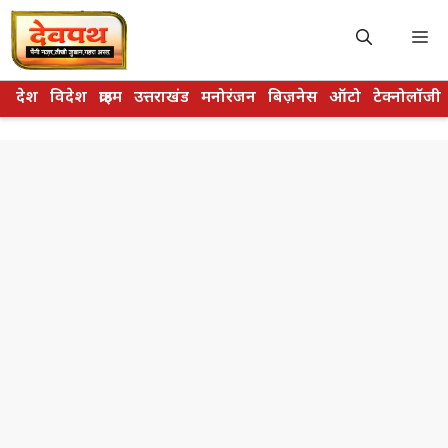
Skip
to
M
content
देश
विदेश
क्राइम
उत्तराखंड
मनोरंजन
बिज़नेस
ऑटो
टेक्नोलॉजी