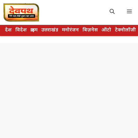
Skip
to
M
content
देश
विदेश
क्राइम
उत्तराखंड
मनोरंजन
बिज़नेस
ऑटो
टेक्नोलॉजी