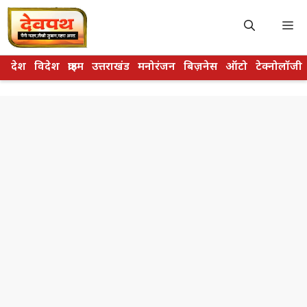
Skip
to
M
content
देश
विदेश
क्राइम
उत्तराखंड
मनोरंजन
बिज़नेस
ऑटो
टेक्नोलॉजी