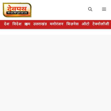
Skip
to
M
content
देश
विदेश
क्राइम
उत्तराखंड
मनोरंजन
बिज़नेस
ऑटो
टेक्नोलॉजी