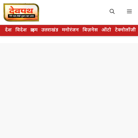
Skip
to
M
content
देश
विदेश
क्राइम
उत्तराखंड
मनोरंजन
बिज़नेस
ऑटो
टेक्नोलॉजी