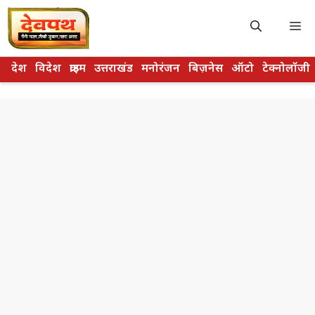
Skip
to
M
content
देश
विदेश
क्राइम
उत्तराखंड
मनोरंजन
बिज़नेस
ऑटो
टेक्नोलॉजी