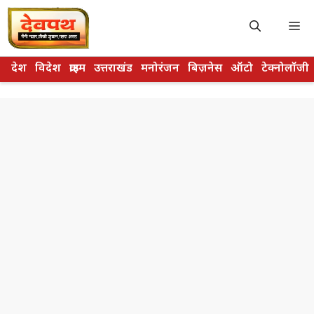
Skip
to
M
content
देश
विदेश
क्राइम
उत्तराखंड
मनोरंजन
बिज़नेस
ऑटो
टेक्नोलॉजी